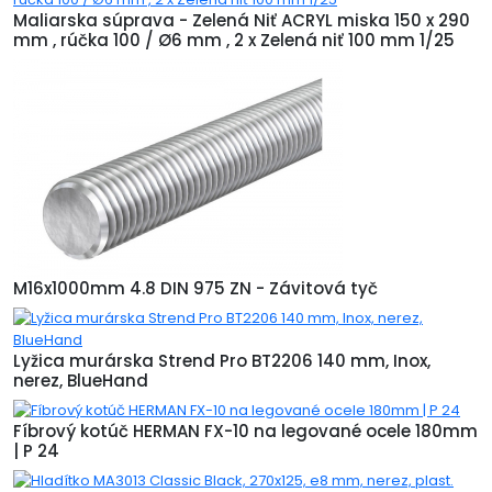
Maliarska súprava - Zelená Niť ACRYL miska 150 x 290
mm , rúčka 100 / Ø6 mm , 2 x Zelená niť 100 mm 1/25
M16x1000mm 4.8 DIN 975 ZN - Závitová tyč
Lyžica murárska Strend Pro BT2206 140 mm, Inox,
nerez, BlueHand
Fíbrový kotúč HERMAN FX-10 na legované ocele 180mm
| P 24