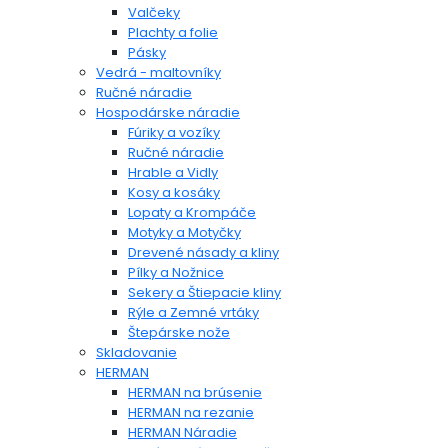
Valčeky
Plachty a folie
Pásky
Vedrá - maltovníky
Ručné náradie
Hospodárske náradie
Fúriky a vozíky
Ručné náradie
Hrable a Vidly
Kosy a kosáky
Lopaty a Krompáče
Motyky a Motyčky
Drevené násady a kliny
Pílky a Nožnice
Sekery a Štiepacie kliny
Rýle a Zemné vrtáky
Štepárske nože
Skladovanie
HERMAN
HERMAN na brúsenie
HERMAN na rezanie
HERMAN Náradie