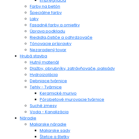
impregnácia
Farby na betón
Špeciálne farby
Laky
Fasadné farby a omietky
Úprava podkladu
Riedidla,čističe a odhrdzovače
Tónovacie prípravky
Nezaradený tovar
Hrubá stavba
Hutný materiál
Dlažby, obrubníky, zatrávňovače, palisády
Hydroizolácia
Debniace tvárnice
Tehly - Tvárnice
Keramické murivo
Pórobetové murovacie tvárnice
Suché zmesy
Voda - Kanalizácia
Náradie
Maliarske náradie
Maliarske sady
Štetce a štetky