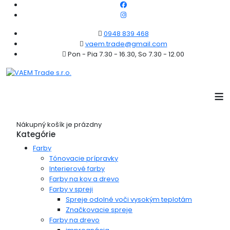
0948 839 468
vaem.trade@gmail.com
Pon - Pia 7.30 - 16.30, So 7.30 - 12.00
≡
Nákupný košík je prázdny
Kategórie
Farby
Tónovacie prípravky
Interierové farby
Farby na kov a drevo
Farby v spreji
Spreje odolné voči vysokým teplotám
Značkovacie spreje
Farby na drevo