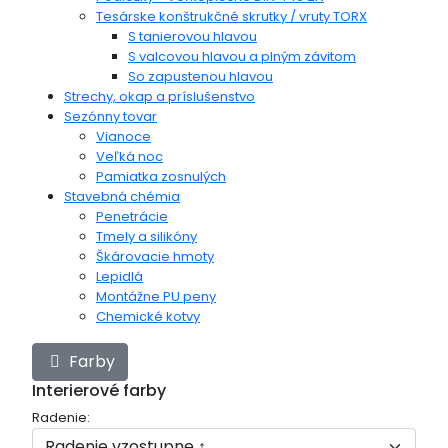
Tesárske konštrukčné skrutky / vruty TORX
S tanierovou hlavou
S valcovou hlavou a plným závitom
So zapustenou hlavou
Strechy, okap a príslušenstvo
Sezónny tovar
Vianoce
Veľká noc
Pamiatka zosnulých
Stavebná chémia
Penetrácie
Tmely a silikóny
Škárovacie hmoty
Lepidlá
Montážne PU peny
Chemické kotvy
Farby
Interierové farby
Radenie: