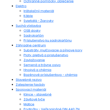
Ochranné pomôcky, oblečenie
Elektro
Inštalačný materiál
Káble
Svietidlá - Žiarovky
Suchá výstavba
OSB dosky
Sadrokartón
Príslušenstvo ku sadrokartónu
Záhradne centrum
Substráty, mulčovacie a píniove kory
Ploty, pletivá a prislušenstvo
Zavlažovanie
Semená a trávne osivo
Hnojivá a chémia
Bazénové príslušentsvo - chémia
Stavebné rezivo
Zateplenie fasády
Spojovací materiál
Klince - stavebné
Závitové tyče
Matice
Podložky - Veľkoplošné DIN 440 ZN