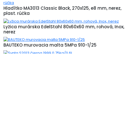
Hladítko MA3013 Classic Black, 270x125, e8 mm, nerez,
plast. rúčka
Lyžica murárska EdelStahl 80x60x60 mm, rohová, Inox,
nerez
BAUTEKO murovacia malta 5MPa 910-1/25
Synta S2013 čierna 1999 0,75kg/0,6l
Aku okružná píla HERMAN AXCS-1801 | 18,0 V Holostroj |
V kufríku | Záruka: 3 roky
Copyright © 2026
Free Joomla! 4 templates
/ Design by
Agethemes
Hľadať...