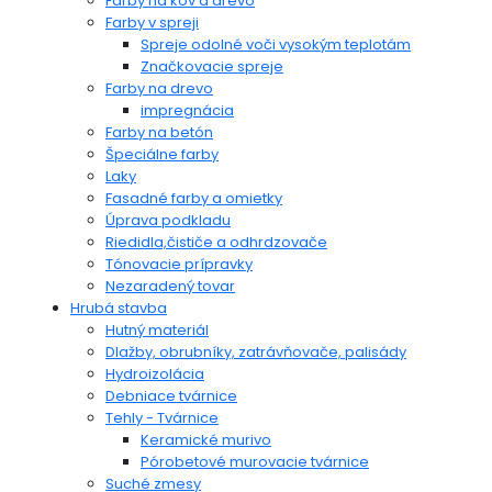
Farby na kov a drevo
Farby v spreji
Spreje odolné voči vysokým teplotám
Značkovacie spreje
Farby na drevo
impregnácia
Farby na betón
Špeciálne farby
Laky
Fasadné farby a omietky
Úprava podkladu
Riedidla,čističe a odhrdzovače
Tónovacie prípravky
Nezaradený tovar
Hrubá stavba
Hutný materiál
Dlažby, obrubníky, zatrávňovače, palisády
Hydroizolácia
Debniace tvárnice
Tehly - Tvárnice
Keramické murivo
Pórobetové murovacie tvárnice
Suché zmesy