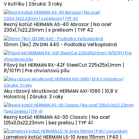
V kufríku | Záruka: 3 roky
Rezný kotúč HERMAN AS-40 Abrazor | Na oceľ
230x1,7x22,23mm | s prelisom | TYP 42
10mm (1ks) ZN DIN 440 - Podložka Veľkoplošná
Pílový list HERMAN RX-42F SteelCut 225x25x1,1mm |
8/10TPI | Pre chvostovú pílu
Aku rázový skrutkovač HERMAN AXI-1080 | 10,8 V
Holostroj | Záruka: 3 roky
Rezný kotúč HERMAN AS-30 Classic | Na oceľ
125x3,0x22,23mm | bez prelisu | TYP 41
Lamelový kotúč HERMAN LS-10 Area 115mm | P40 |