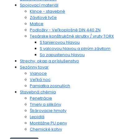
Spojovací materiál
Klince - stavebné
Závitové tyče
Matice
Podložky - Veľkoplošné DIN 440 ZN
Tesárske konštrukčné skrutky / vruty TORX
S tanierovou hlavou
S valcovou hlavou a plným závitom
So zapustenou hlavou
Strechy, okap a príslušenstvo
Sezónny tovar
Vianoce
Veľká noc
Pamiatka zosnulých
Stavebná chémia
Penetrácie
Tmely a silikóny
Škárovacie hmoty
Lepidlá
Montážne PU peny
Chemické kotvy