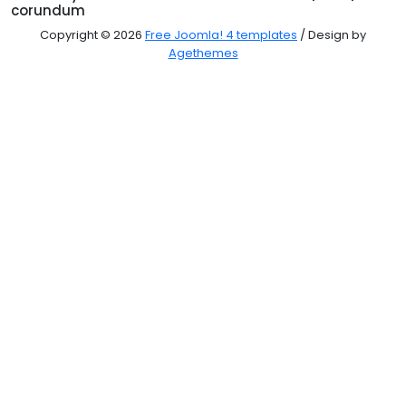
corundum
Copyright © 2026
Free Joomla! 4 templates
/ Design by
Agethemes
Hľadať...
Úvod
">
Užívateľ
Obchodné podmienky
0948 839 468
vaem.trade@gmail.com
Pon - Pia 7.30 - 16.30, So 7.30 - 12.00