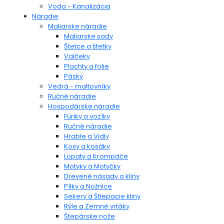
Voda - Kanalizácia
Náradie
Maliarske náradie
Maliarske sady
Štetce a štetky
Valčeky
Plachty a folie
Pásky
Vedrá - maltovníky
Ručné náradie
Hospodárske náradie
Fúriky a vozíky
Ručné náradie
Hrable a Vidly
Kosy a kosáky
Lopaty a Krompáče
Motyky a Motyčky
Drevené násady a kliny
Pílky a Nožnice
Sekery a Štiepacie kliny
Rýle a Zemné vrtáky
Štepárske nože