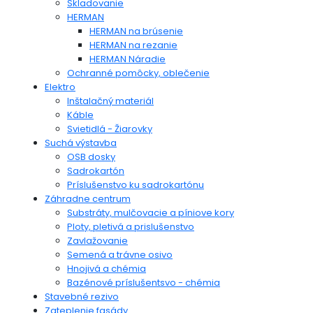
Skladovanie
HERMAN
HERMAN na brúsenie
HERMAN na rezanie
HERMAN Náradie
Ochranné pomôcky, oblečenie
Elektro
Inštalačný materiál
Káble
Svietidlá - Žiarovky
Suchá výstavba
OSB dosky
Sadrokartón
Príslušenstvo ku sadrokartónu
Záhradne centrum
Substráty, mulčovacie a píniove kory
Ploty, pletivá a prislušenstvo
Zavlažovanie
Semená a trávne osivo
Hnojivá a chémia
Bazénové príslušentsvo - chémia
Stavebné rezivo
Zateplenie fasády